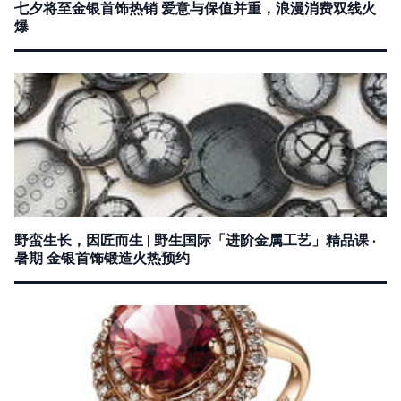
七夕将至金银首饰热销 爱意与保值并重，浪漫消费双线火
爆
野蛮生长，因匠而生 | 野生国际「进阶金属工艺」精品课 ·
暑期 金银首饰锻造火热预约