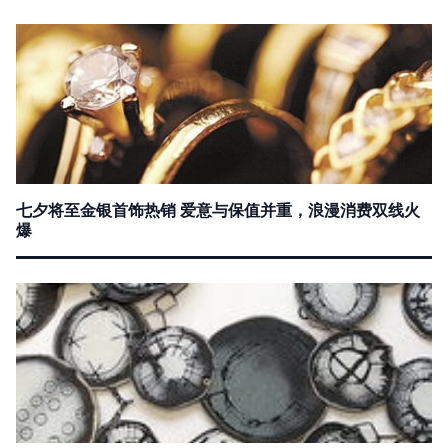
七夕将至金银首饰热销 爱意与保值并重，浪漫消费双线火
爆